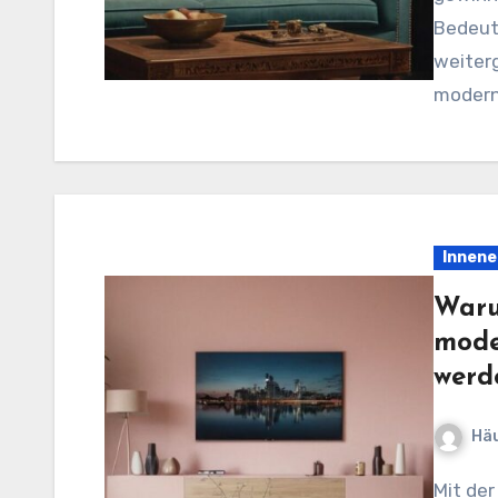
Bedeutu
weiter
modern
Innene
Waru
mode
werd
Häu
Mit der Zunahme des urbanen Lebensraums rückt die