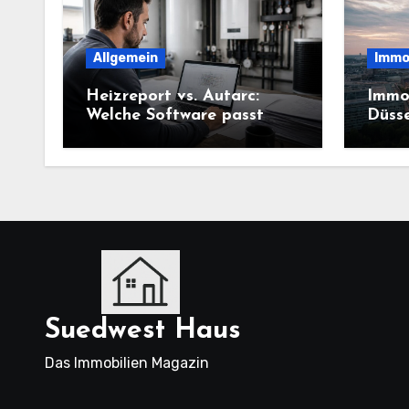
Allgemein
Immo
Heizreport vs. Autarc:
Immob
Welche Software passt
Düsse
besser zu SHK-Betrieben?
kaum
statt
Suedwest Haus
Das Immobilien Magazin