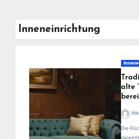
Inneneinrichtung
Innene
Trad
alte
bere
Häu
Die Rückkehr zu traditionellen Handwerkskünsten
gewinn