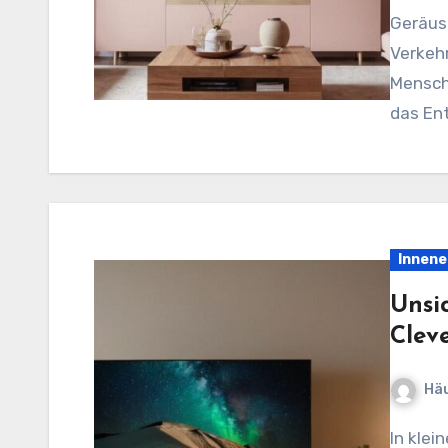
Geräus
Verkehr
Mensch
das En
Innene
Unsi
Cleve
Häu
In kleinen Räumen kann es oft schwierig sein, Ordnung