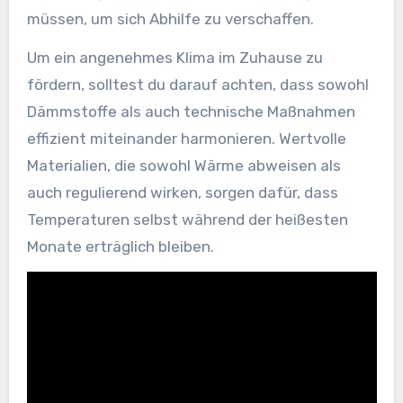
müssen, um sich Abhilfe zu verschaffen.
Um ein angenehmes Klima im Zuhause zu
fördern, solltest du darauf achten, dass sowohl
Dämmstoffe als auch technische Maßnahmen
effizient miteinander harmonieren. Wertvolle
Materialien, die sowohl Wärme abweisen als
auch regulierend wirken, sorgen dafür, dass
Temperaturen selbst während der heißesten
Monate erträglich bleiben.