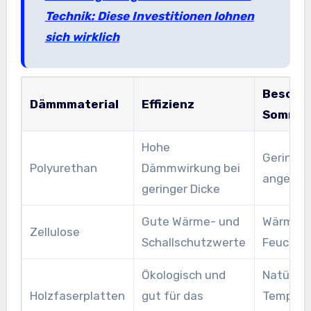
Technik: Diese Investitionen lohnen
sich wirklich
Besonde
Dämmmaterial
Effizienz
Somme
Hohe
Geringe
Polyurethan
Dämmwirkung bei
angeneh
geringer Dicke
Gute Wärme- und
Wärmere
Zellulose
Schallschutzwerte
Feuchti
Ökologisch und
Natürlic
Holzfaserplatten
gut für das
Tempera