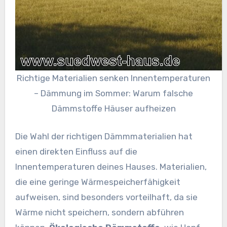
Richtige Materialien senken Innentemperaturen
– Dämmung im Sommer: Warum falsche
Dämmstoffe Häuser aufheizen
Die Wahl der richtigen Dämmmaterialien hat
einen direkten Einfluss auf die
Innentemperaturen deines Hauses. Materialien,
die eine geringe Wärmespeicherfähigkeit
aufweisen, sind besonders vorteilhaft, da sie
Wärme nicht speichern, sondern abführen