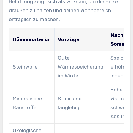
Belüftung zeigt sich als wirksam, um die Hitze
draußen zu halten und deinen Wohnbereich
erträglich zu machen.
Nachteil
Dämmmaterial
Vorzüge
Sommer
Gute
Speicher
Steinwolle
Wärmespeicherung
erhöht
im Winter
Innentem
Hohe
Mineralische
Stabil und
Wärmespe
Baustoffe
langlebig
schwerer
Abkühlun
Ökologische