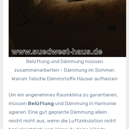
Belüftung und Dämmung müssen
zusammenarbeiten – Dämmung im Sommer:
Warum falsche Dämmstoffe Häuser aufheizen
Um ein angenehmes Raumklima zu garantieren,
müssen
Belüftung
und Dämmung in Harmonie
agieren. Eine gut geplante Dämmung allein
reicht nicht aus, wenn die Luftzirkulation nicht