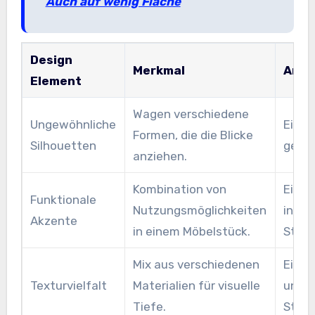
Auch auf wenig Fläche
Design
Merkmal
Anwe
Element
Wagen verschiedene
Ungewöhnliche
Ein S
Formen, die die Blicke
Silhouetten
geome
anziehen.
Kombination von
Ein T
Funktionale
Nutzungsmöglichkeiten
integ
Akzente
in einem Möbelstück.
Staur
Mix aus verschiedenen
Ein S
Texturvielfalt
Materialien für visuelle
und H
Tiefe.
Stoff