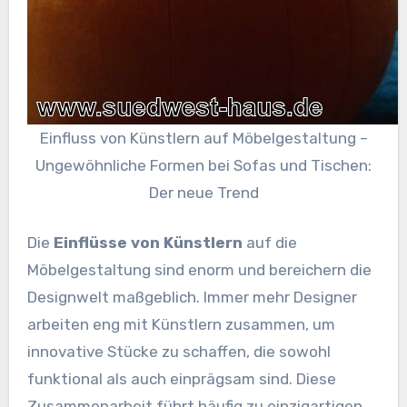
Einfluss von Künstlern auf Möbelgestaltung –
Ungewöhnliche Formen bei Sofas und Tischen:
Der neue Trend
Die
Einflüsse von Künstlern
auf die
Möbelgestaltung sind enorm und bereichern die
Designwelt maßgeblich. Immer mehr Designer
arbeiten eng mit Künstlern zusammen, um
innovative Stücke zu schaffen, die sowohl
funktional als auch einprägsam sind. Diese
Zusammenarbeit führt häufig zu einzigartigen