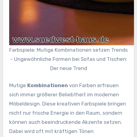
Farbspiele: Mutige Kombinationen setzen Trends
– Ungewöhnliche Formen bei Sofas und Tischen:
Der neue Trend
Mutige
Kombinationen
von Farben erfreuen
sich immer größerer Beliebtheit im modernen
Möbeldesign. Diese kreativen Farbspiele bringen
nicht nur frische Energie in den Raum, sondern
können auch beeindruckende Akzente setzen.
Dabei wird oft mit kräftigen Tönen