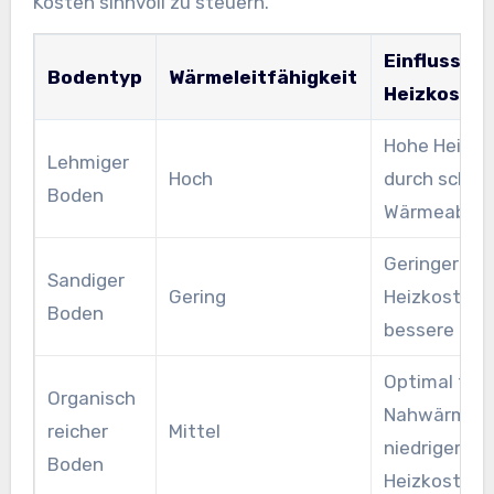
Kosten sinnvoll zu steuern.
Einfluss au
Bodentyp
Wärmeleitfähigkeit
Heizkosten
Hohe Heizko
Lehmiger
Hoch
durch schnel
Boden
Wärmeabfuh
Geringere
Sandiger
Gering
Heizkosten 
Boden
bessere Isol
Optimal für
Organisch
Nahwärmesy
reicher
Mittel
niedrigere
Boden
Heizkosten 