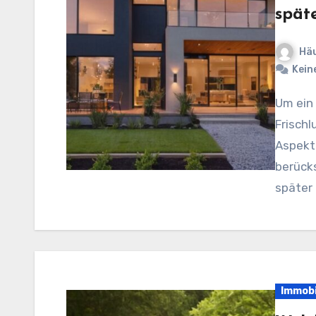
spät
Häu
Kein
Um ein gesundes Raumklima zu schaffen, sind
Frischl
Aspekte
berücks
später 
Immobi