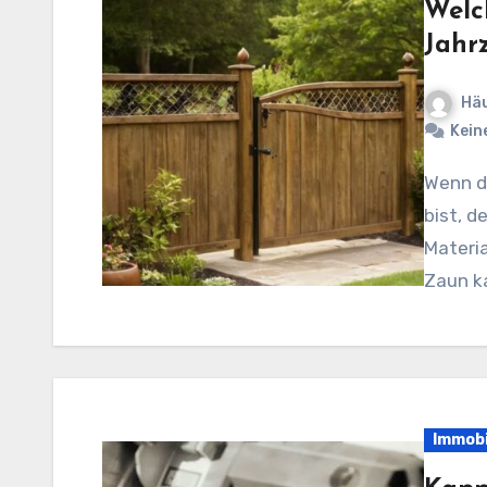
Welc
Jahr
Häu
Kein
Wenn du auf der Suche nach einem langlebigen Zaun
bist, d
Materia
Zaun ka
Immobi