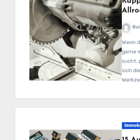
Kapp
Allr
Bui
Wenn du ein leidenschaftlicher Heimwerker bist, der
gerne m
sucht, 
sich d
Werkze
Immobi