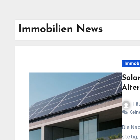
Immobilien News
Immobi
Sola
Alte
Häu
Kein
Die Nachfrage nach erneuerbaren Energien wächst
stetig,