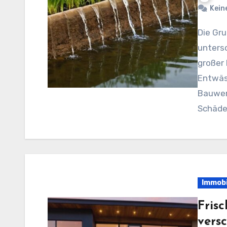
Kein
Die Grundstücksentwässerung ist ein oft
unters
großer
Entwäss
Bauwer
Schäd
Immobi
Fris
vers