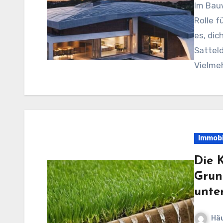
Im Bauwesen spielt die Dachform eine entscheidende
Rolle 
es, dic
Sattel
Vielmeh
Immobi
Die 
Grun
unte
Häu