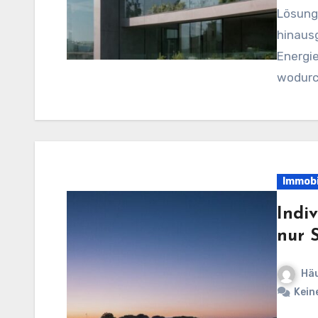
Lösung,
hinausg
Energi
wodurc
Immobi
Indi
nur 
Häu
Kein