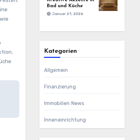
 Festen
.
Kreative Akzente in
Bad und Küche
ine
Januar 27, 2026
 wie
m
Kategorien
tion,
küche
Allgemein
Finanzierung
Immobilien News
Inneneinrichtung