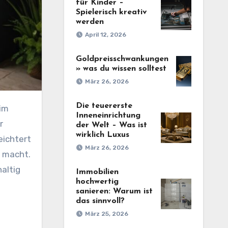
für Kinder –
Spielerisch kreativ
werden
April 12, 2026
Goldpreisschwankungen
» was du wissen solltest
März 26, 2026
Die teuererste
Inneneinrichtung
r
der Welt – Was ist
wirklich Luxus
eichtert
März 26, 2026
r macht.
altig
Immobilien
hochwertig
sanieren: Warum ist
das sinnvoll?
März 25, 2026