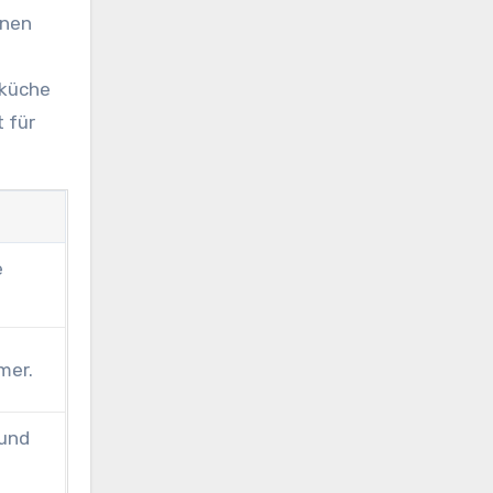
inen
nküche
 für
e
mer.
 und